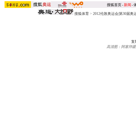
搜狐首页
-
新闻
-
搜狐体育
>
2012伦敦奥运会|第30届奥
复
高清图：阿塞拜疆