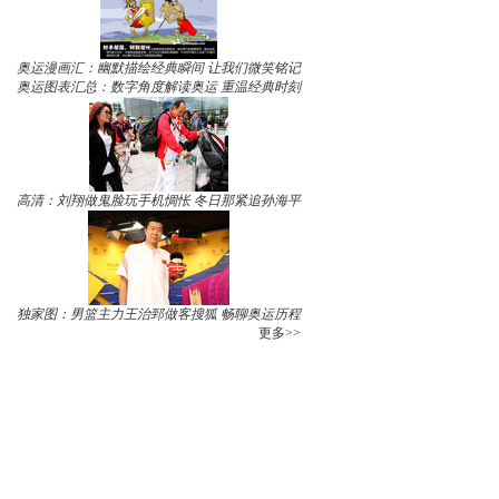
奥运漫画汇：幽默描绘经典瞬间 让我们微笑铭记
奥运图表汇总：数字角度解读奥运 重温经典时刻
高清：刘翔做鬼脸玩手机惆怅 冬日那紧追孙海平
独家图：男篮主力王治郅做客搜狐 畅聊奥运历程
更多>>