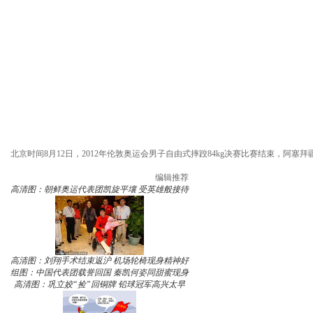
北京时间8月12日，2012年伦敦奥运会男子自由式摔跤84kg决赛比赛结束，阿
编辑推荐
高清图：朝鲜奥运代表团凯旋平壤 受英雄般接待
高清图：刘翔手术结束返沪 机场轮椅现身精神好
组图：中国代表团载誉回国 秦凯何姿同甜蜜现身
高清图：巩立姣“捡”回铜牌 铅球冠军高兴太早